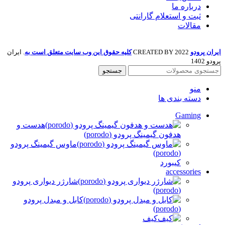
درباره ما
ثبت و استعلام گارانتی
مقالات
ایران پرودو
2022 CREATED BY
کلیه حقوق این وب سایت متعلق است به
. ایران
پرودو 1402
جستجو
منو
دسته بندی ها
Gaming
هدست و
هدفون گیمینگ پرودو (porodo)
ماوس گیمینگ پرودو
(porodo)
کیبورد
accessories
شارژر دیواری پرودو
(porodo)
کابل و مبدل پرودو
(porodo)
کیف