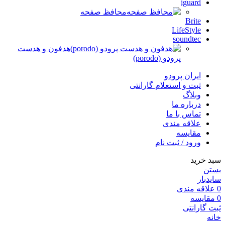
iguard
محافظ صفحه
Brite
LifeStyle
soundtec
هدفون و هدست
پرودو (porodo)
ایران پرودو
ثبت و استعلام گارانتی
وبلاگ
درباره ما
تماس با ما
علاقه مندی
مقایسه
ورود / ثبت نام
سبد خرید
بستن
سایدبار
0
علاقه مندی
0
مقایسه
ثبت گارانتی
خانه