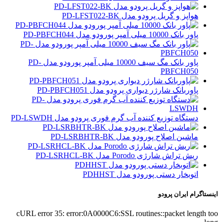
هواپز و گریل پرودو مدل PD-LFST022-BK
پاور بانک 10000 میلی آمپر پورودو مدل PD-PBFCH044
پاور بانک مگ سیف 10000 میلی آمپر پورودو مدل PD-
PBFCH050
پاوربانک شارژر دیواری پرودو مدل PD-PBFCH051
دستگاه توزیع کننده آب گرم فوری پرودو مدل PD-LSWDH
ماشین اصلاح پورودو مدل PD-LSRBHTR-BK
ریش تراش شارژی Porodo مدل PD-LSRHCL-BK
اتوبخار دستی پورودو مدل PDHHST
اینستاگرام ایران پرودو
cURL error 35: error:0A0000C6:SSL routines::packet length too