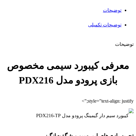
توضیحات
توضیحات تکمیلی
توضیحات
معرفی کیبورد سیمی مخصوص
بازی پرودو مدل PDX216
style=”text-align: justify;”>
تجربه بازی‌های ایمرسیو و شگفت‌انگیز