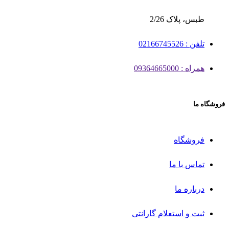
طبس، پلاک 2/26
تلفن : 02166745526
همراه : 09364665000
فروشگاه ما
فروشگاه
تماس با ما
درباره ما
ثبت و استعلام گارانتی