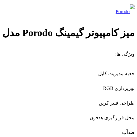
میز کامپیوتر گیمینگ Porodo مدل PDX513-BK
ویژگی ها:
جعبه مدیریت کابل
نورپردازی RGB
طراحی فیبر کربن
محل قرارگیری هدفون
ضدآب