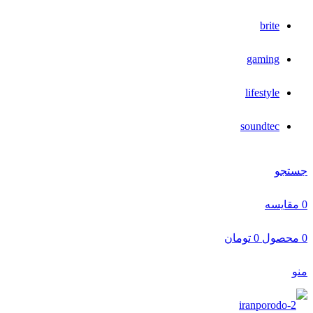
brite
gaming
lifestyle
soundtec
جستجو
0
مقایسه
0
محصول
0
تومان
منو