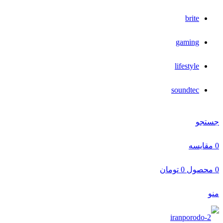
brite
gaming
lifestyle
soundtec
جستجو
0
مقایسه
0
محصول
0
تومان
منو