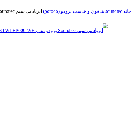
خانه
soundtec
هدفون و هدست پرودو (porodo)
ایرپاد بی سیم Soundtec پرودو مدل PD-STWLEP009-WH