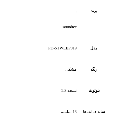
برند
,
soundtec
مدل
PD-STWLEP019
رنگ
مشکی
بلوتوث
نسخه 5.3
سایز درایورها
13 میلیمتر