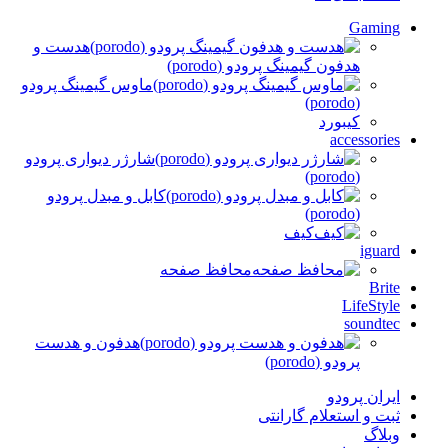
Gaming
هدست و
هدفون گیمینگ پرودو (porodo)
ماوس گیمینگ پرودو
(porodo)
کیبورد
accessories
شارژر دیواری پرودو
(porodo)
کابل و مبدل پرودو
(porodo)
کیف
iguard
محافظ صفحه
Brite
LifeStyle
soundtec
هدفون و هدست
پرودو (porodo)
ایران پرودو
ثبت و استعلام گارانتی
وبلاگ