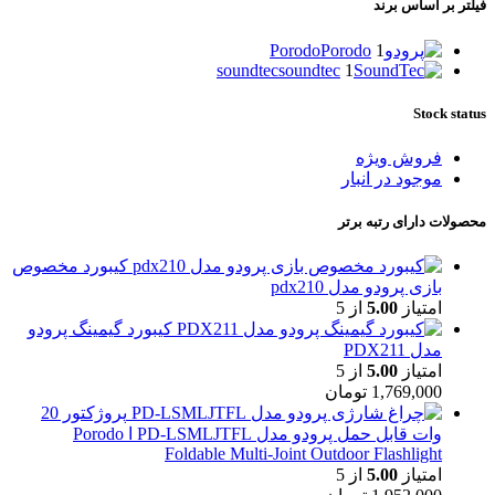
فیلتر بر اساس برند
Porodo
Porodo
1
soundtec
soundtec
1
Stock status
فروش ویژه
موجود در انبار
محصولات دارای رتبه برتر
کیبورد مخصوص
بازی پرودو مدل pdx210
امتیاز
5.00
از 5
کیبورد گیمینگ پرودو
مدل PDX211
امتیاز
5.00
از 5
1,769,000
تومان
پروژکتور 20
وات قابل حمل پرودو مدل PD-LSMLJTFL ا Porodo
Foldable Multi-Joint Outdoor Flashlight
امتیاز
5.00
از 5