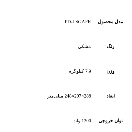
مدل محصول
PD-LSGAFR
رنگ
مشکی
وزن
7.9 کیلوگرم
ابعاد
288×297×248 میلی‌متر
توان خروجی
1200 وات