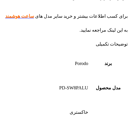
مدل محصول
PD-SW8PALU
خاکستری
,
رنگ
رزگلد
,
نقره ای