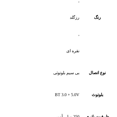
نوع اتصال
بی سیم بلوتوثی
بلوتوث
BT 3.0 + 5.0V
ظرفیت باتری
250 میلی آمپر
زمان نگهداری شارژ
2 الی 10 روز
بدنه ضد آب
IP68