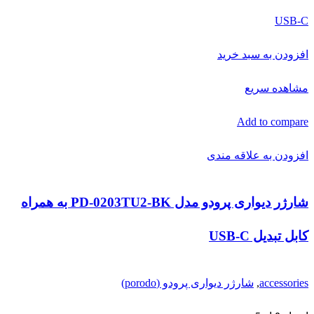
شارژر دیواری پرودو مدل PD-0203TU2-BK به همراه
کابل تبدیل USB-C
accessories
,
شارژر دیواری پرودو (porodo)
امتیاز
0
از 5
423,000
تومان
افزودن به سبد خرید
مشاهده سریع