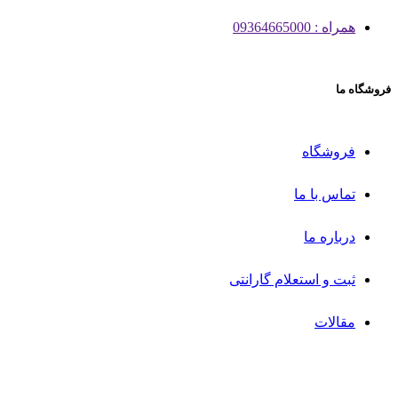
درباره ما
ثبت و استعلام گارانتی
مقالات
ایران پرودو
2022 CREATED BY
کلیه حقوق این وب سایت متعلق است به
. ایران
پرودو 1402
جستجو
منو
دسته بندی ها