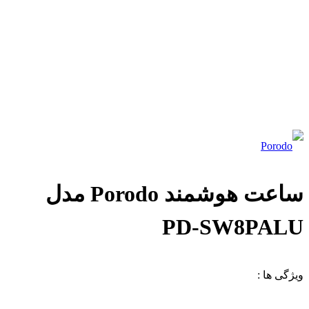
ساعت هوشمند Porodo مدل
PD-SW8PALU
ویژگی ها :
رنگ: نقره ای | رزگلد | خاکستری
باتری: لیتیوم یون پلیمر 250 میلی آمپر
نمایشگر: 2 اینچ / 320 × 385 پیکسل
نسخه بلوتوث: BT 3.0 + 5.0V
جنس قاب ساعت: آلیاژ آلومینیوم