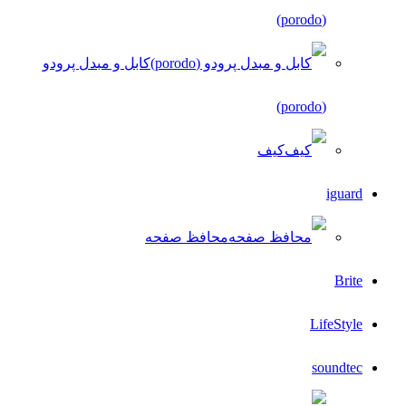
(porodo)
کابل و مبدل پرودو
(porodo)
کیف
iguard
محافظ صفحه
Brite
LifeStyle
soundtec