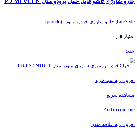
جارو شارژی تاشو قابل حمل پرودو مدل PD-MFVCLN
LifeStyle
,
جارو شارژی خودرو پرودو (porodo)
امتیاز
0
از 5
جدید
افزودن به سبد خرید
مشاهده سریع
Add to compare
افزودن به علاقه مندی