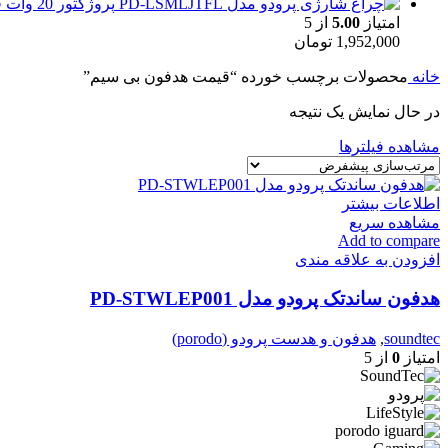
پروژکتور 20 وات قابل حمل پرودو مدل PD-LSMLJTFL ا Porodo Foldable Multi-Joint Outdoor Flashlight
امتیاز
5.00
از 5
1,952,000
تومان
خانه
محصولات برچسب خورده “قیمت هدفون بی سیم”
در حال نمایش یک نتیجه
مشاهده فیلترها
اطلاعات بیشتر
مشاهده سریع
Add to compare
افزودن به علاقه مندی
هدفون ساندتک پرودو مدل PD-STWLEP001
soundtec
,
هدفون و هدست پرودو (porodo)
امتیاز
0
از 5