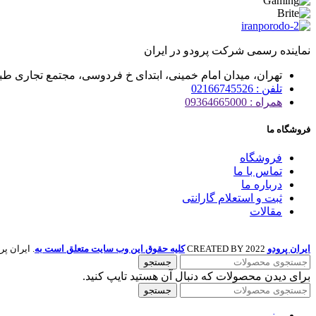
نماینده رسمی شرکت پرودو در ایران
تهران، میدان امام خمینی، ابتدای خ فردوسی، مجتمع تجاری طبس، 
تلفن : 02166745526
همراه : 09364665000
فروشگاه ما
فروشگاه
تماس با ما
درباره ما
ثبت و استعلام گارانتی
مقالات
ایران پرودو
2022 CREATED BY
کلیه حقوق این وب سایت متعلق است به
. ایران پرودو
جستجو
برای دیدن محصولات که دنبال آن هستید تایپ کنید.
جستجو
منو