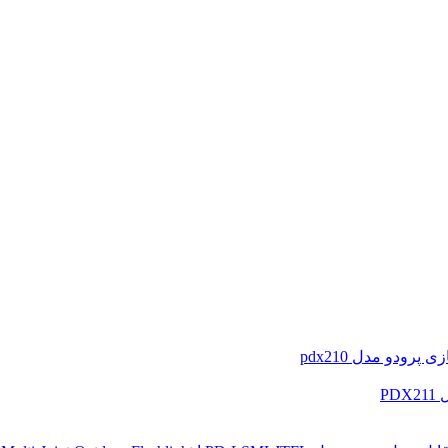
رودو مدل pdx210
PD