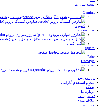
دسته بندی ها
Gaming
هدست و هدفون گی
ماوس گیمینگ پرودو (porodo)
کیبورد
accessories
شارژر دیواری پرودو (porodo)
کابل و مبدل پرودو (porodo)
کیف
iguard
محافظ صفحه
Brite
LifeStyle
soundtec
هدفون و هدست پرودو (orodo
ایران پرودو
ثبت و استعلام گارانتی
وبلاگ
درباره ما
تماس با ما
علاقه مندی
مقایسه