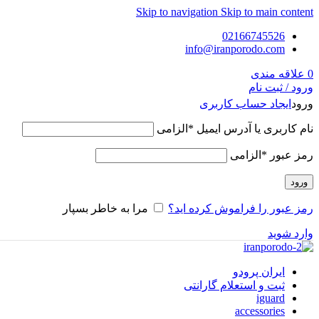
Skip to navigation
Skip to main content
02166745526
info@iranporodo.com
0
علاقه مندی
ورود / ثبت نام
ورود
ایجاد حساب کاربری
نام کاربری یا آدرس ایمیل
*
الزامی
رمز عبور
*
الزامی
ورود
رمز عبور را فراموش کرده اید؟
مرا به خاطر بسپار
وارد شوید
ایران پرودو
ثبت و استعلام گارانتی
iguard
accessories