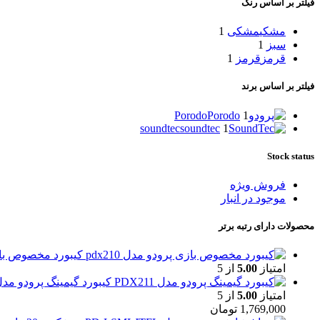
فیلتر بر اساس رنگ
مشکی
مشکی
1
سبز
1
قرمز
قرمز
1
فیلتر بر اساس برند
Porodo
Porodo
1
soundtec
soundtec
1
Stock status
فروش ویژه
موجود در انبار
محصولات دارای رتبه برتر
کیبورد مخصوص بازی پ
امتیاز
5.00
از 5
کیبورد گیمینگ پرودو مدل X211
امتیاز
5.00
از 5
1,769,000
تومان