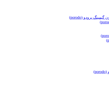
مینگ پرودو (porodo)
p)