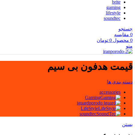
brite
gaming
lifestyle
soundtec
جستجو
0
مقایسه
0
محصول
0
تومان
منو
قیمت هدفون بی سیم
دسته بندی ها
accessories
Gaming
iguard
LifeStyle
soundtec
بستن