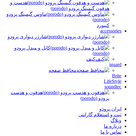
هدست و
هدفون گیمینگ پرودو (porodo)
ماوس گیمینگ پرودو
(porodo)
کیبورد
accessories
شارژر دیواری پرودو
(porodo)
کابل و مبدل پرودو
(porodo)
کیف
iguard
محافظ صفحه
Brite
LifeStyle
soundtec
هدفون و هدست
پرودو (porodo)
ایران پرودو
ثبت و استعلام گارانتی
وبلاگ
درباره ما
تماس با ما