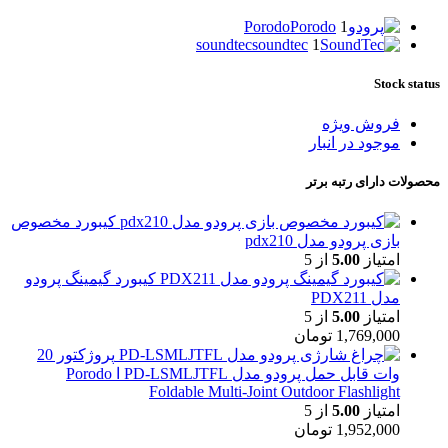
Porodo
Porodo
1
soundtec
soundtec
1
Stock status
فروش ویژه
موجود در انبار
محصولات دارای رتبه برتر
کیبورد مخصوص
بازی پرودو مدل pdx210
امتیاز
5.00
از 5
کیبورد گیمینگ پرودو
مدل PDX211
امتیاز
5.00
از 5
1,769,000
تومان
پروژکتور 20
وات قابل حمل پرودو مدل PD-LSMLJTFL ا Porodo
Foldable Multi-Joint Outdoor Flashlight
امتیاز
5.00
از 5
1,952,000
تومان