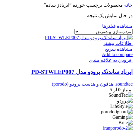
خانه
محصولات برچسب خورده “ایربادز ساده”
در حال نمایش یک نتیجه
مشاهده فیلترها
اطلاعات بیشتر
مشاهده سریع
Add to compare
افزودن به علاقه مندی
ایرپاد ساندتک پرودو مدل PD-STWLEP007
soundtec
,
هدفون و هدست پرودو (porodo)
امتیاز
0
از 5