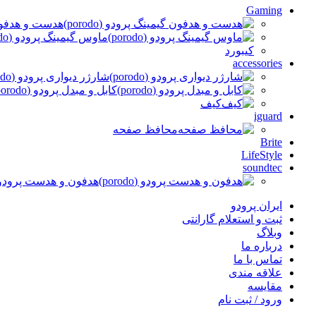
Gaming
هدست و هدفون گی
ماوس گیمینگ پرودو (porodo)
کیبورد
accessories
شارژر دیواری پرودو (porodo)
کابل و مبدل پرودو (porodo)
کیف
iguard
محافظ صفحه
Brite
LifeStyle
soundtec
هدفون و هدست پرودو (orodo
ایران پرودو
ثبت و استعلام گارانتی
وبلاگ
درباره ما
تماس با ما
علاقه مندی
مقایسه
ورود / ثبت نام