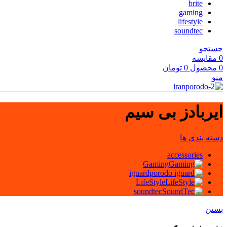
brite
gaming
lifestyle
soundtec
جستجو
0
مقایسه
0
محصول
0
تومان
منو
ایربادز بی سیم
دسته بندی ها
accessories
Gaming
iguard
LifeStyle
soundtec
بستن