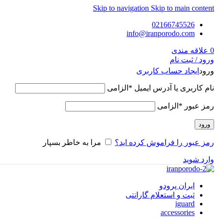
Skip to navigation
Skip to main content
02166745526
info@iranporodo.com
0
علاقه مندی
ورود / ثبت نام
ورود
ایجاد حساب کاربری
نام کاربری یا آدرس ایمیل
*
الزامی
رمز عبور
*
الزامی
ورود
رمز عبور را فراموش کرده اید؟
مرا به خاطر بسپار
وارد شوید
ایران پرودو
ثبت و استعلام گارانتی
iguard
accessories