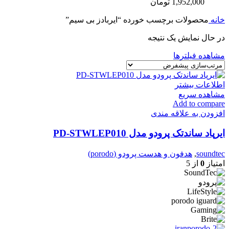
1,952,000
تومان
خانه
محصولات برچسب خورده “ایربادز بی سیم”
در حال نمایش یک نتیجه
مشاهده فیلترها
اطلاعات بیشتر
مشاهده سریع
Add to compare
افزودن به علاقه مندی
ایرپاد ساندتک پرودو مدل PD-STWLEP010
soundtec
,
هدفون و هدست پرودو (porodo)
امتیاز
0
از 5