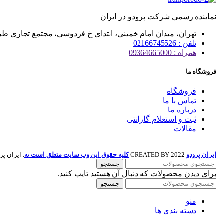
نماینده رسمی شرکت پرودو در ایران
تهران، میدان امام خمینی، ابتدای خ فردوسی، مجتمع تجاری طبس، 
تلفن : 02166745526
همراه : 09364665000
فروشگاه ما
فروشگاه
تماس با ما
درباره ما
ثبت و استعلام گارانتی
مقالات
ایران پرودو
2022 CREATED BY
کلیه حقوق این وب سایت متعلق است به
. ایران پرودو
جستجو
برای دیدن محصولات که دنبال آن هستید تایپ کنید.
جستجو
منو
دسته بندی ها