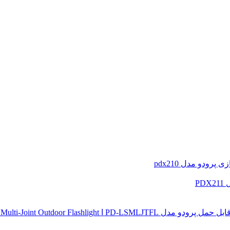
رودو مدل pdx210
PD