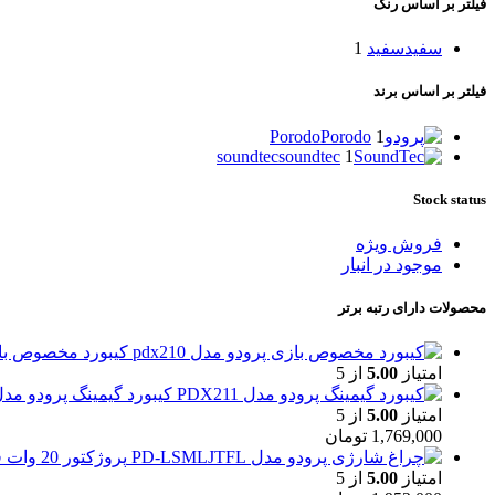
فیلتر بر اساس رنگ
سفید
سفید
1
فیلتر بر اساس برند
Porodo
Porodo
1
soundtec
soundtec
1
Stock status
فروش ویژه
موجود در انبار
محصولات دارای رتبه برتر
کیبورد مخصوص بازی پ
امتیاز
5.00
از 5
کیبورد گیمینگ پرودو مدل X211
امتیاز
5.00
از 5
1,769,000
تومان
پروژکتور 20 وات قابل حمل پرودو مدل PD-LSMLJTFL ا Porodo Foldable Multi-Joint Outdoor Flashlight
امتیاز
5.00
از 5