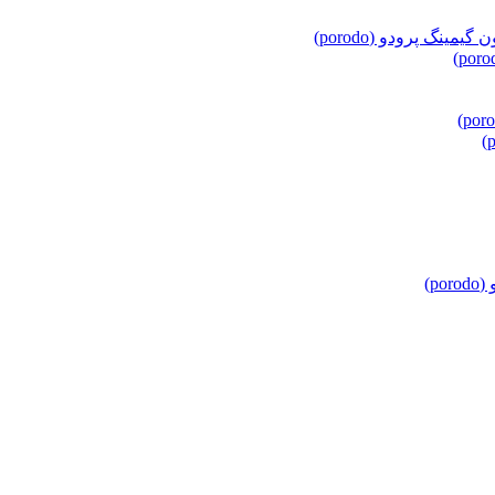
مینگ پرودو (porodo)
p)